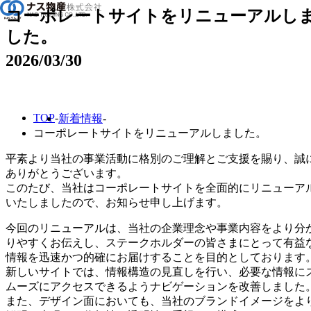
コーポレートサイトをリニューアルし
した。
企業情報
2026/03/30
事業紹介
TOP
新着情報
取扱製品
コーポレートサイトをリニューアルしました。
ニュース
平素より当社の事業活動に格別のご理解とご支援を賜り、誠
ありがとうございます。
このたび、当社はコーポレートサイトを全面的にリニューア
採用情報
いたしましたので、お知らせ申し上げます。
今回のリニューアルは、当社の企業理念や事業内容をより分
りやすくお伝えし、ステークホルダーの皆さまにとって有益
情報を迅速かつ的確にお届けすることを目的としております
新しいサイトでは、情報構造の見直しを行い、必要な情報に
ムーズにアクセスできるようナビゲーションを改善しました
また、デザイン面においても、当社のブランドイメージをよ