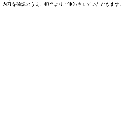
内容を確認のうえ、担当よりご連絡させていただきます。
お問い合わせはこちら
ナス物産株式会社/NAS TRADING CO., LTD.
〒103-0011
東京都中央区日本橋大伝馬町14番17号（大伝馬町千歳ビル）
Google Map
TEL. 03-3665-8181
FAX. 03-3665-8180