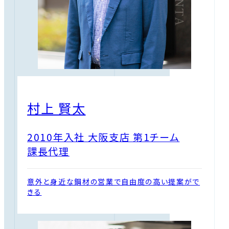
村上 賢太
2010年入社 大阪支店 第1チーム
課長代理
意外と身近な鋼材の営業で自由度の高い提案がで
きる